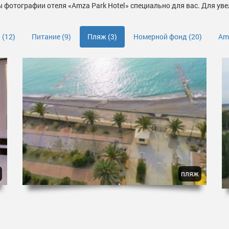
 фотографии отеля «Amza Park Hotel» специально для вас. Для уве
и
(12)
Питание
(9)
Пляж
(3)
Номерной фонд
(20)
Amz
пляж